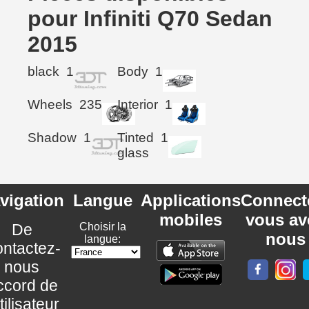
pour Infiniti Q70 Sedan
2015
black
1
Body
1
Wheels
235
Interior
1
Shadow
1
Tinted
1
glass
vigation
Langue
Applications
Connect
mobiles
vous av
De
Choisir la
nous
langue:
ntactez-
nous
ccord de
utilisateur