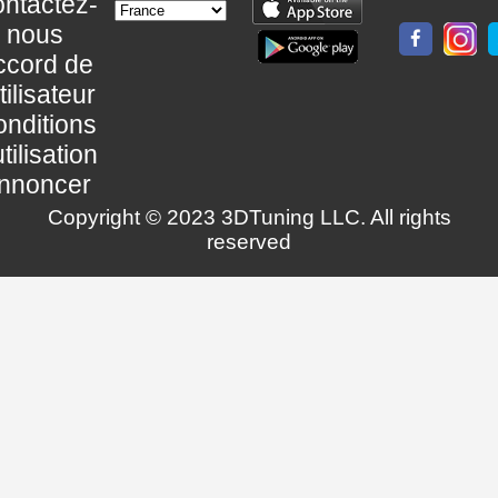
ntactez-
nous
ccord de
utilisateur
nditions
utilisation
nnoncer
Copyright © 2023 3DTuning LLC. All rights
reserved