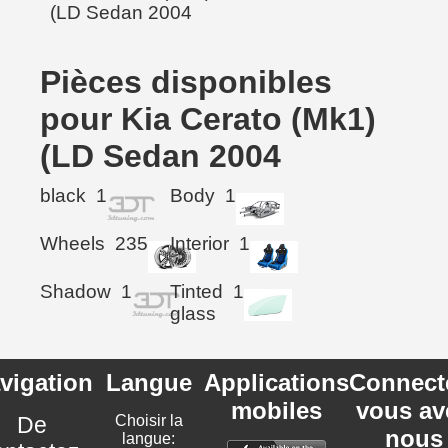
Pièces disponibles
pour Kia Cerato (Mk1)
(LD Sedan 2004
black
1
Body
1
Wheels
235
Interior
1
Shadow
1
Tinted
1
glass
vigation
Langue
Applications
Connect
mobiles
vous av
De
Choisir la
nous
langue: