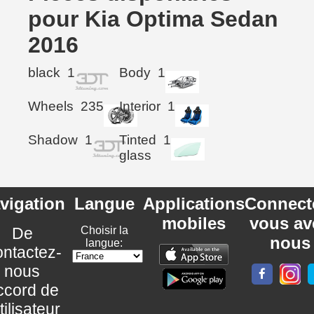
pour Kia Optima Sedan
2016
black
1
Body
1
Wheels
235
Interior
1
Shadow
1
Tinted
1
glass
vigation
Langue
Applications
Connect
mobiles
vous av
De
Choisir la
nous
langue:
ntactez-
nous
ccord de
utilisateur