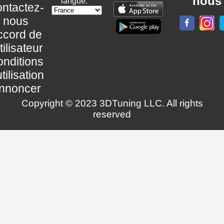
nous
langue:
ntactez-
nous
ccord de
utilisateur
nditions
utilisation
nnoncer
Copyright © 2023 3DTuning LLC. All rights
reserved