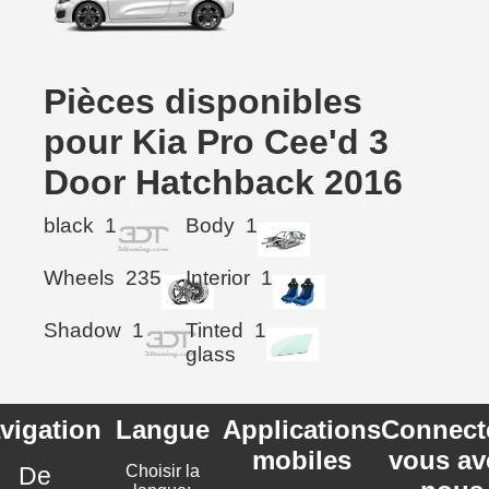
Pièces disponibles
pour Kia Pro Cee'd 3
Door Hatchback 2016
black
1
Body
1
Wheels
235
Interior
1
Shadow
1
Tinted
1
glass
vigation
Langue
Applications
Connect
mobiles
vous av
De
Choisir la