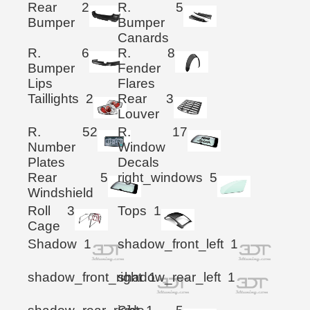
Rear
2
R.
5
Bumper
Bumper
Canards
R.
6
R.
8
Bumper
Fender
Lips
Flares
Taillights
2
Rear
3
Louver
R.
52
R.
17
Number
Window
Plates
Decals
Rear
5
right_windows
5
Windshield
Roll
3
Tops
1
Cage
Shadow
1
shadow_front_left
1
shadow_front_right
shadow_rear_left
1
1