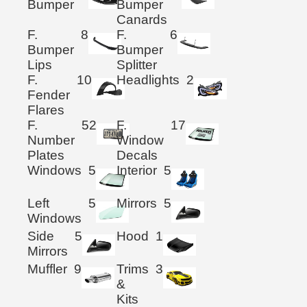
Bumper
Bumper
Canards
F.
8
F.
6
Bumper
Bumper
Lips
Splitter
F.
10
Headlights
2
Fender
Flares
F.
52
F.
17
Number
Window
Plates
Decals
Windows
5
Interior
5
Left
5
Mirrors
5
Windows
Side
5
Hood
1
Mirrors
Muffler
9
Trims
3
&
Kits