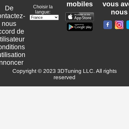
mobiles
vous av
De
Choisir la
nous
langue:
ntactez-
nous
ccord de
utilisateur
nditions
utilisation
nnoncer
Copyright © 2023 3DTuning LLC. All rights
reserved