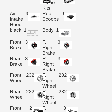
Stripe
Kits
Air
9
Roof
9
Intake
Scoops
Hood
black
1
Body
1
Front
3
F.
3
Brake
Right
Brake
Rear
3
R.
3
Brake
Right
Brake
Front
232
F.
232
Wheel
Right
Wheel
Rear
232
R.
232
Wheel
Right
Wheel
Front
2
F.
8