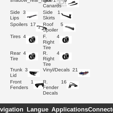
shadow_rear_right
Side
1
5
Canards
Side
3
Side
1
Lips
Skirts
Spoilers
17
Roof
5
Spoiler
Tires
4
F.
4
Right
Tire
Rear
4
R.
4
Tire
Right
Tire
Trunk
3
Vinyl/Decals
21
Lid
Front
1
R.
16
Fenders
Fender
Decals
vigation
Langue
Applications
Connect