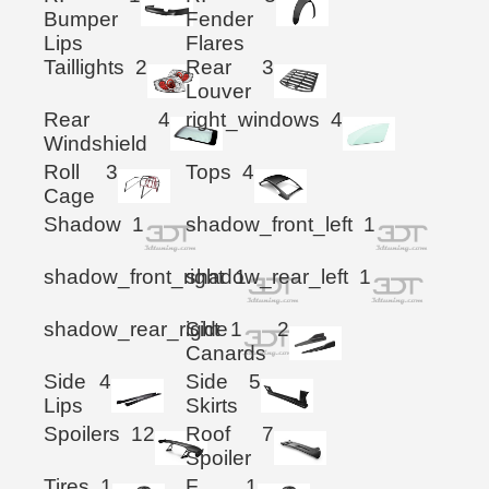
Bumper
Fender
Lips
Flares
Taillights
2
Rear
3
Louver
Rear
4
right_windows
4
Windshield
Roll
3
Tops
4
Cage
Shadow
1
shadow_front_left
1
shadow_front_right
shadow_rear_left
1
1
shadow_rear_right
Side
1
2
Canards
Side
4
Side
5
Lips
Skirts
Spoilers
12
Roof
7
Spoiler
Tires
1
F.
1