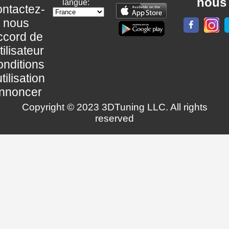
nous
langue:
ntactez-
nous
ccord de
utilisateur
nditions
utilisation
nnoncer
Copyright © 2023 3DTuning LLC. All rights
reserved