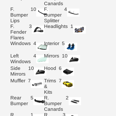
Canards
F.
10
F.
4
Bumper
Bumper
Lips
Splitter
F.
3
Headlights
1
Fender
Flares
Windows
4
Interior
5
Left
4
Mirrors
10
Windows
Side
10
Hood
6
Mirrors
Muffler
7
Trims
7
&
Kits
Rear
5
R.
2
Bumper
Bumper
Canards
R.
1
R.
3