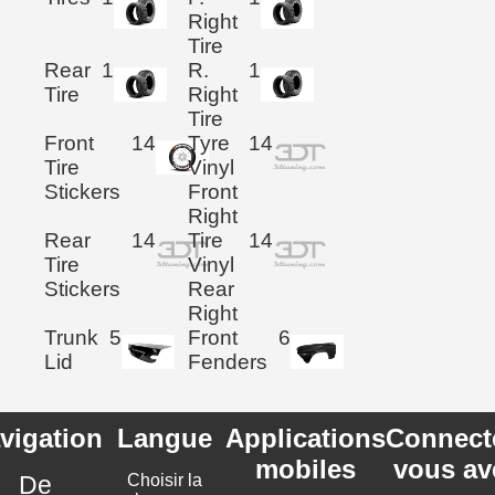
Right
Tire
Rear
1
R.
1
Tire
Right
Tire
Front
14
Tyre
14
Tire
Vinyl
Stickers
Front
Right
Rear
14
Tire
14
Tire
Vinyl
Stickers
Rear
Right
Trunk
5
Front
6
Lid
Fenders
vigation
Langue
Applications
Connect
mobiles
vous av
De
Choisir la