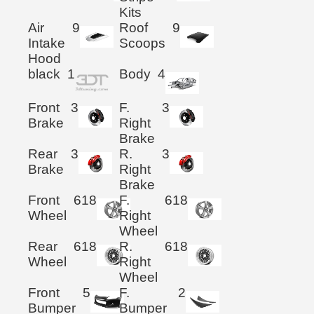
Kits
Air
9
Roof
9
Intake
Scoops
Hood
black
1
Body
4
Front
3
F.
3
Brake
Right
Brake
Rear
3
R.
3
Brake
Right
Brake
Front
618
F.
618
Wheel
Right
Wheel
Rear
618
R.
618
Wheel
Right
Wheel
Front
5
F.
2
Bumper
Bumper