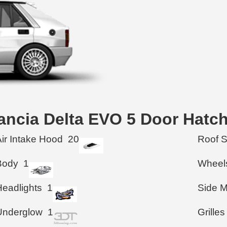
Lancia Delta EVO 5 Door Hatc
Air Intake Hood
20
Roof 
Body
1
Wheel
Headlights
1
Side M
Underglow
1
Grilles