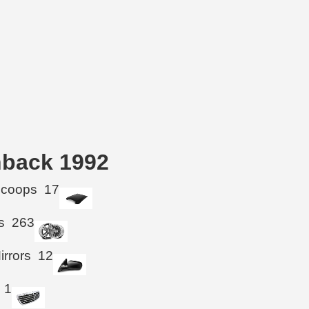
hback 1992
Scoops
17
s
263
irrors
12
1