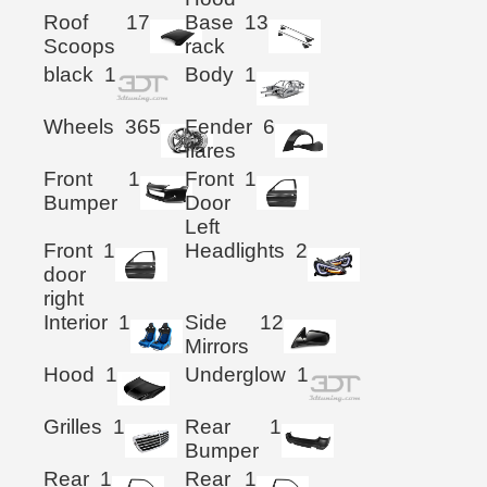
Roof
17
Base
13
Scoops
rack
black
1
Body
1
Wheels
365
Fender
6
flares
Front
1
Front
1
Bumper
Door
Left
Front
1
Headlights
2
door
right
Interior
1
Side
12
Mirrors
Hood
1
Underglow
1
Grilles
1
Rear
1
Bumper
Rear
1
Rear
1