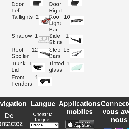
Door
Door
Left
Right
Taillights
2
Roof
10
Light
Bar
Shadow
1
Side
1
Skirts
Roof
12
Step
15
Spoiler
Bars
Trunk
1
Tinted
1
Lid
glass
Front
1
Fenders
vigation
Langue
Applications
Connect
mobiles
vous av
De
Choisir la
nous
langue:
ntactez-