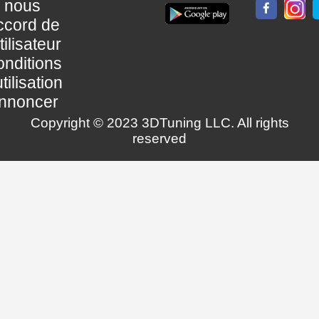
nous
ccord de
utilisateur
nditions
utilisation
nnoncer
Copyright © 2023 3DTuning LLC. All rights
reserved