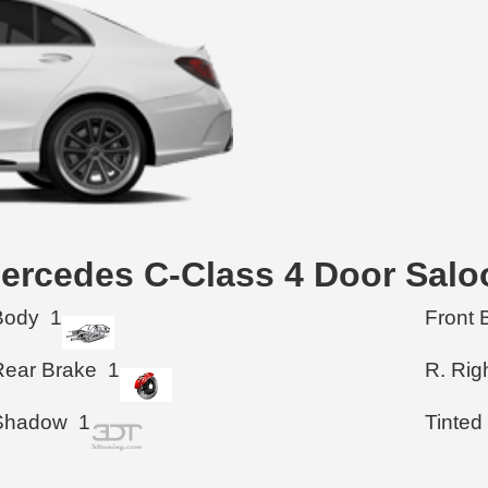
Mercedes C-Class 4 Door Salo
Body
1
Front 
Rear Brake
1
R. Rig
Shadow
1
Tinted