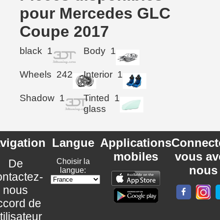
pour Mercedes GLC
Coupe 2017
black
1
Body
1
Wheels
242
Interior
1
Shadow
1
Tinted
1
glass
vigation
Langue
Applications
Connect
mobiles
vous av
De
Choisir la
nous
langue:
ntactez-
nous
ccord de
utilisateur