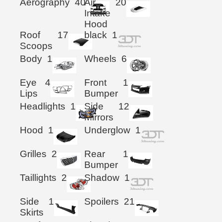
Aerography
40
Air
20
Intake
Hood
Roof
17
black
1
Scoops
Body
1
Wheels
6
Eye
4
Front
1
Lips
Bumper
Headlights
1
Side
12
Mirrors
Hood
1
Underglow
1
Grilles
2
Rear
1
Bumper
Taillights
2
Shadow
1
Side
1
Spoilers
21
Skirts