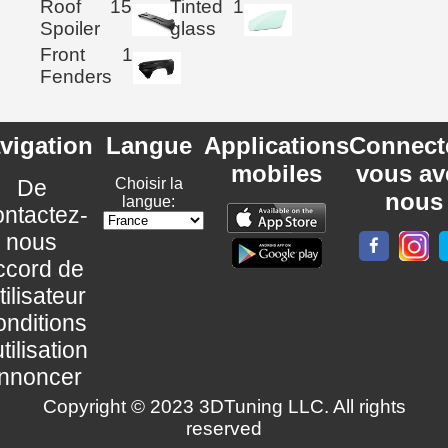
Roof
15
Tinted
1
Spoiler
glass
Front
1
Fenders
vigation
Langue
Applications
Connect
mobiles
vous av
De
Choisir la
nous
langue:
ntactez-
nous
ccord de
utilisateur
nditions
utilisation
nnoncer
Copyright © 2023 3DTuning LLC. All rights
reserved