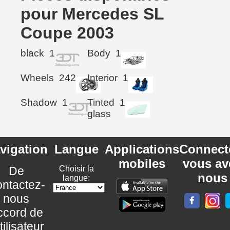
pour Mercedes SL
Coupe 2003
black
1
Body
1
Wheels
242
Interior
1
Shadow
1
Tinted
1
glass
vigation
Langue
Applications
Connect
mobiles
vous av
De
Choisir la
nous
langue:
ntactez-
nous
ccord de
utilisateur