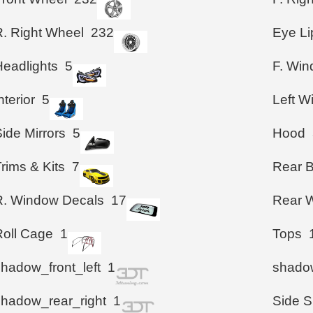
R. Right Wheel
232
Eye Li
Headlights
5
F. Wi
nterior
5
Left 
ide Mirrors
5
Hood
rims & Kits
7
Rear 
R. Window Decals
17
Rear W
Roll Cage
1
Tops
shadow_front_left
1
shadow
shadow_rear_right
1
Side S