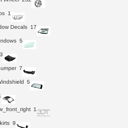
ps
1
ndow Decals
17
Windows
5
3
Bumper
7
indshield
5
1
_front_right
1
kirts
9