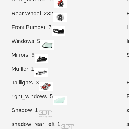
Rear Wheel
232
Front Bumper
7
Windows
5
I
Mirrors
5
S
Muffler
1
T
Taillights
3
right_windows
5
Shadow
1
shadow_rear_left
1