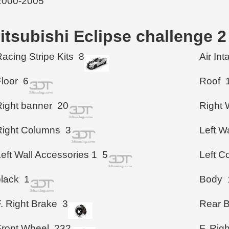
itsubishi Eclipse challenge 
acing Stripe Kits
8
Air In
loor
6
Roof
Right banner
20
Right 
Right Columns
3
Left Wa
eft Wall Accessories 1
5
Left C
black
1
Body
. Right Brake
3
Rear 
Front Wheel
232
F. Rig