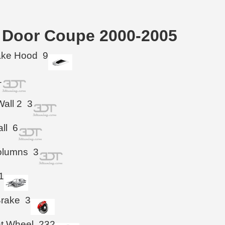
2 Door Coupe 2000-2005
take Hood
9
1
Wall 2
3
ll
6
olumns
3
1
Brake
3
ht Wheel
232