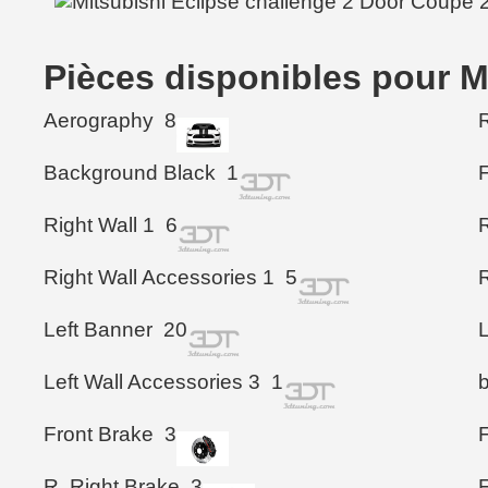
Pièces disponibles pour M
Aerography
8
R
Background Black
1
F
Right Wall 1
6
Right Wall Accessories 1
5
Left Banner
20
L
Left Wall Accessories 3
1
Front Brake
3
F
R. Right Brake
3