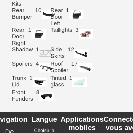
Kits
Rear
10
Rear
1
Bumper
Door
Left
Rear
1
Taillights
3
Door
Right
Shadow
1
Side
12
Skirts
Spoilers
4
Roof
17
Spoiler
Trunk
1
Tinted
1
Lid
glass
Front
8
Fenders
vigation
Langue
Applications
Connect
mobiles
vous av
De
Choisir la