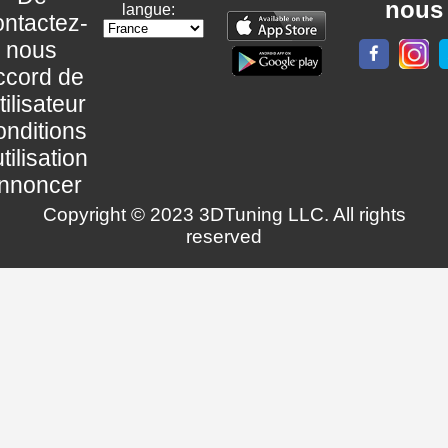
nous
langue:
ntactez-
nous
ccord de
utilisateur
nditions
utilisation
nnoncer
Copyright © 2023 3DTuning LLC. All rights
reserved