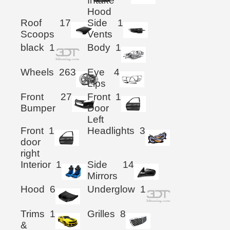
Intake
Hood
Roof
17
Side
1
Scoops
Vents
black
1
Body
1
Wheels
263
Eye
4
Lips
Front
27
Front
1
Bumper
Door
Left
Front
1
Headlights
3
door
right
Interior
1
Side
14
Mirrors
Hood
6
Underglow
1
Trims
1
Grilles
8
&