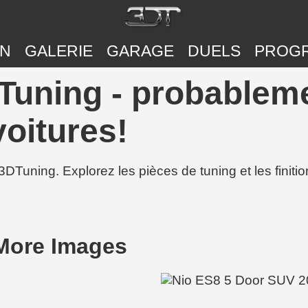
ON
GALERIE
GARAGE
DUELS
PROG
Tuning - probableme
voitures!
3DTuning. Explorez les pièces de tuning et les finit
More Images