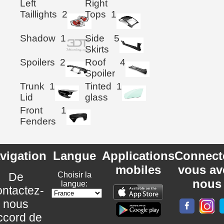
Left
Right
Taillights
2
Tops
1
Shadow
1
Side
5
Skirts
Spoilers
2
Roof
4
Spoiler
Trunk
1
Tinted
1
Lid
glass
Front
1
Fenders
vigation
Langue
Applications
Connect
mobiles
vous av
De
Choisir la
nous
langue:
ntactez-
nous
ccord de