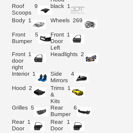
Roof
9
black
1
Scoops
Body
1
Wheels
269
Front
5
Front
1
Bumper
Door
Left
Front
1
Headlights
2
door
right
Interior
1
Side
4
Mirrors
Hood
2
Trims
1
&
Kits
Grilles
5
Rear
6
Bumper
Rear
1
Rear
1
Door
Door