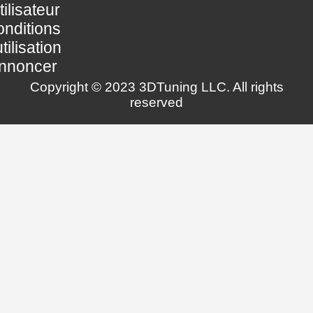
utilisateur
nditions
utilisation
nnoncer
Copyright © 2023 3DTuning LLC. All rights
reserved