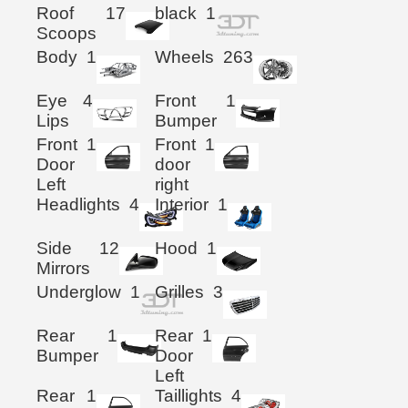
Roof
17
black
1
Scoops
Body
1
Wheels
263
Eye
4
Front
1
Lips
Bumper
Front
1
Front
1
Door
door
Left
right
Headlights
4
Interior
1
Side
12
Hood
1
Mirrors
Underglow
1
Grilles
3
Rear
1
Rear
1
Bumper
Door
Left
Rear
1
Taillights
4