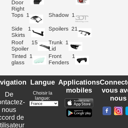
Door
Right
Tops
1
Shadow
1
Side
1
Spoilers
21
Skirts
Roof
15
Trunk
1
Spoiler
Lid
Tinted
1
Front
1
glass
Fenders
vigation
Langue
Applications
Connect
mobiles
vous av
De
Choisir la
nous
langue:
ntactez-
nous
ccord de
utilisateur