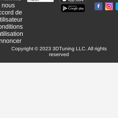
nous
ccord de
utilisateur
nditions
utilisation
nnoncer
Copyright © 2023 3DTuning LLC. All rights
reserved