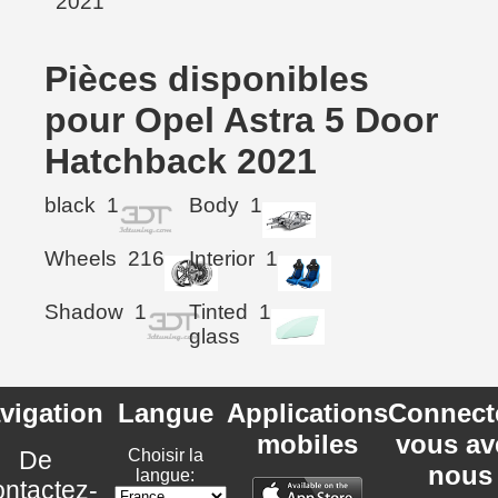
Pièces disponibles
pour Opel Astra 5 Door
Hatchback 2021
black
1
Body
1
Wheels
216
Interior
1
Shadow
1
Tinted
1
glass
vigation
Langue
Applications
Connect
mobiles
vous av
De
Choisir la
nous
langue:
ntactez-