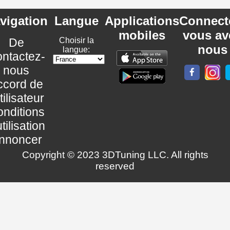
vigation
Langue
Applications
Connect
mobiles
vous av
De
Choisir la
nous
langue:
ntactez-
nous
ccord de
utilisateur
nditions
utilisation
nnoncer
Copyright © 2023 3DTuning LLC. All rights
reserved