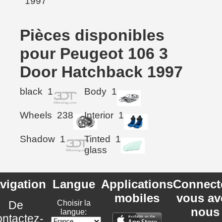
Pièces disponibles
pour Peugeot 106 3
Door Hatchback 1997
black
1
Body
1
Wheels
238
Interior
1
Shadow
1
Tinted
1
glass
vigation
Langue
Applications
Connect
mobiles
vous av
De
Choisir la
nous
langue:
ntactez-