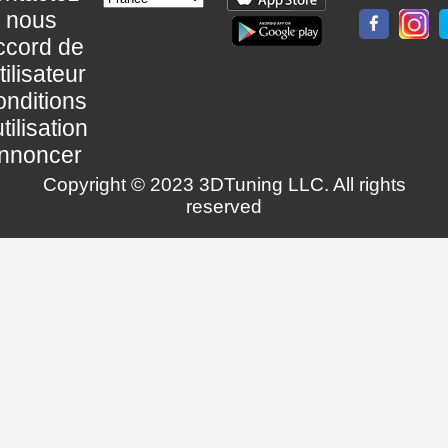
nous
ccord de
utilisateur
nditions
utilisation
nnoncer
Copyright © 2023 3DTuning LLC. All rights
reserved