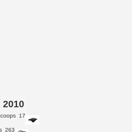
 2010
Scoops
17
s
263