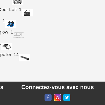
Door Left
1
r
1
glow
1
1
poiler
14
es
Connectez-vous avec nous