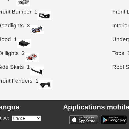
Front Bumper
1
Front 
Headlights
3
Interio
Hood
1
Under
aillights
3
Tops
ide Skirts
1
Roof S
Front Fenders
1
angue
Applications mobil
ngue: