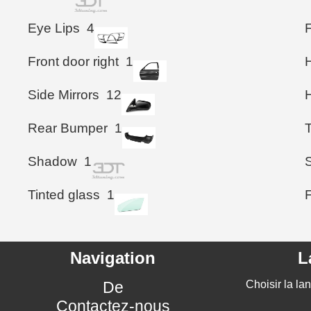
Eye Lips
4
Front door right
1
Side Mirrors
12
Rear Bumper
1
T
Shadow
1
S
Tinted glass
1
Navigation
L
De
Choisir la la
Contactez-nous