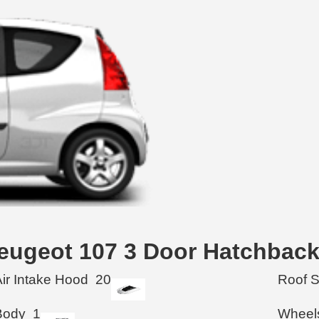
Peugeot 107 3 Door Hatchback
Air Intake Hood
20
Roof 
Body
1
Wheel