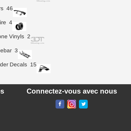
rs
46
ire
4
ne Vinyls
2
iebar
3
der Decals
15
es
Connectez-vous avec nous