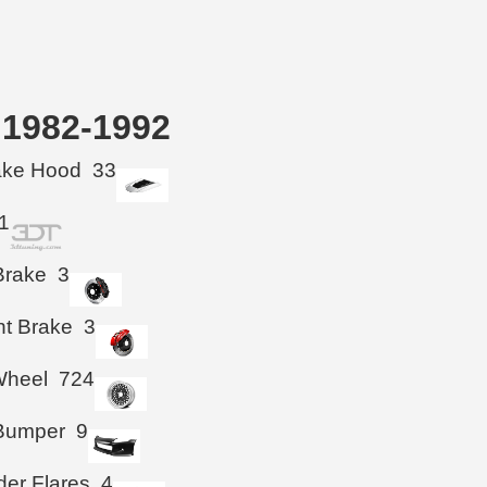
 1982-1992
take Hood
33
1
Brake
3
ht Brake
3
Wheel
724
 Bumper
9
der Flares
4