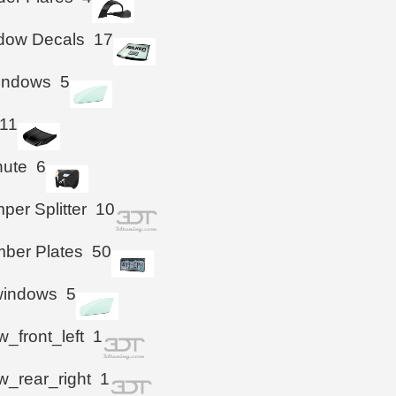
ndow Decals
17
Windows
5
11
hute
6
per Splitter
10
ber Plates
50
windows
5
_front_left
1
_rear_right
1