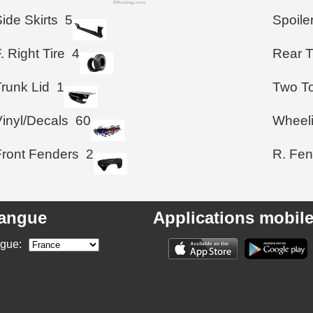
ide Skirts
5
Spoile
. Right Tire
4
Rear T
Trunk Lid
1
Two To
Vinyl/Decals
60
Wheel
Front Fenders
2
R. Fen
angue
Applications mobil
ngue: