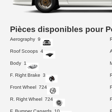
Pièces disponibles pour P
Aerography
9
R
Roof Scoops
4
Body
1
F. Right Brake
3
Front Wheel
724
R. Right Wheel
724
F. Bumper Canards
10
F