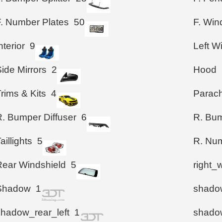
F. Number Plates
50
F. Wi
nterior
9
Left 
ide Mirrors
2
Hood
rims & Kits
4
Parac
R. Bumper Diffuser
6
R. Bum
aillights
5
R. Num
Rear Windshield
5
right_
Shadow
1
shadow
shadow_rear_left
1
shadow