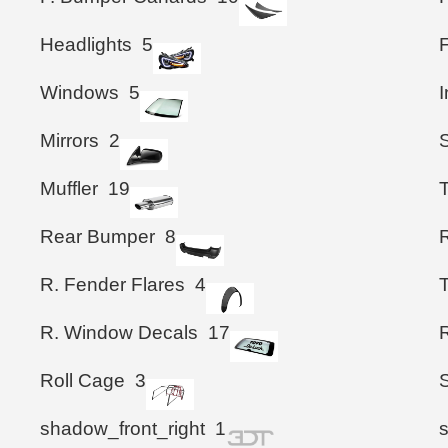
Headlights
5
Windows
5
I
Mirrors
2
S
Muffler
19
T
Rear Bumper
8
R. Fender Flares
4
T
R. Window Decals
17
Roll Cage
3
shadow_front_right
1