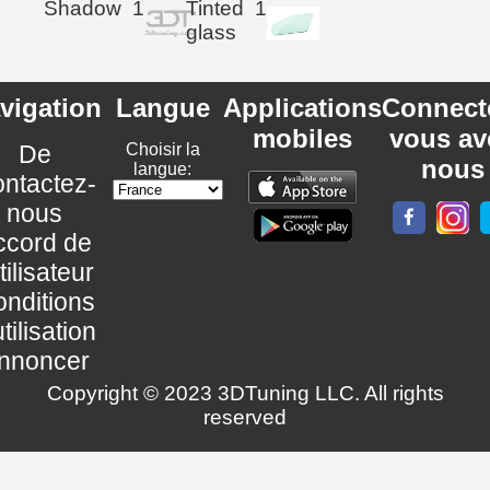
Shadow
1
Tinted
1
glass
vigation
Langue
Applications
Connect
mobiles
vous av
De
Choisir la
nous
langue:
ntactez-
nous
ccord de
utilisateur
nditions
utilisation
nnoncer
Copyright © 2023 3DTuning LLC. All rights
reserved