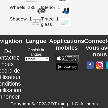
Wheels
235
Interior
1
Shadow
1
Tinted
1
glass
vigation
Langue
Applications
Connect
mobiles
vous av
De
Choisir la
nous
langue:
ntactez-
nous
ccord de
utilisateur
nditions
utilisation
nnoncer
Copyright © 2023 3DTuning LLC. All rights