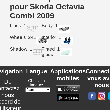
pour Skoda Octavia
Combi 2009
black
1
Body
1
Wheels
241
Interior
1
Shadow
1
Tinted
1
glass
vigation
Langue
Applications
Connect
mobiles
vous av
De
Choisir la
nous
langue:
ntactez-
nous
ccord de
utilisateur