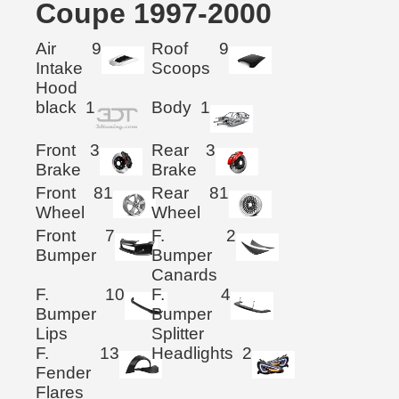
Coupe 1997-2000
Air
9
Roof
9
Intake
Scoops
Hood
black
1
Body
1
Front
3
Rear
3
Brake
Brake
Front
81
Rear
81
Wheel
Wheel
Front
7
F.
2
Bumper
Bumper
Canards
F.
10
F.
4
Bumper
Bumper
Lips
Splitter
F.
13
Headlights
2
Fender
Flares