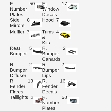
F.
50
F.
17
Number
Window
Plates
Decals
Side
8
Hood
7
Mirrors
Muffler
7
Trims
4
&
Kits
Rear
5
R.
2
Bumper
Bumper
Canards
R.
2
R.
2
Bumper
Bumper
Diffuser
Lips
R.
13
R.
16
Fender
Fender
Flares
Decals
Taillights
2
R.
50
Number
Plates