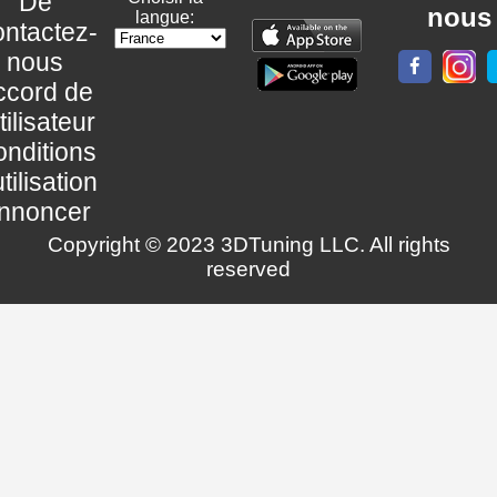
De
nous
langue:
ntactez-
nous
ccord de
utilisateur
nditions
utilisation
nnoncer
Copyright © 2023 3DTuning LLC. All rights
reserved