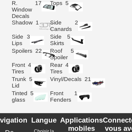
R.
17
Tops
5
Window
Decals
Shadow
1
Side
2
Canards
Side
3
Side
5
Lips
Skirts
Spoilers
22
Roof
5
Spoiler
Front
4
Rear
4
Tires
Tires
Trunk
5
Vinyl/Decals
21
Lid
Tinted
5
Front
1
glass
Fenders
vigation
Langue
Applications
Connect
mobiles
vous av
Choisir la