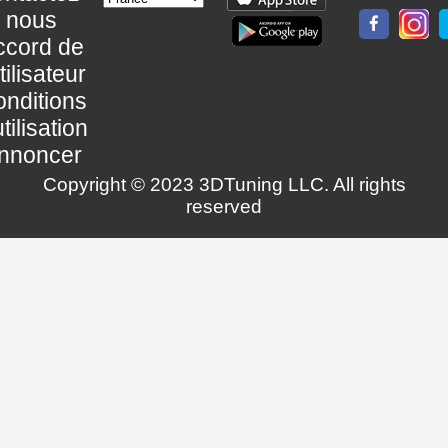
nous
ccord de
utilisateur
nditions
utilisation
nnoncer
Copyright © 2023 3DTuning LLC. All rights
reserved