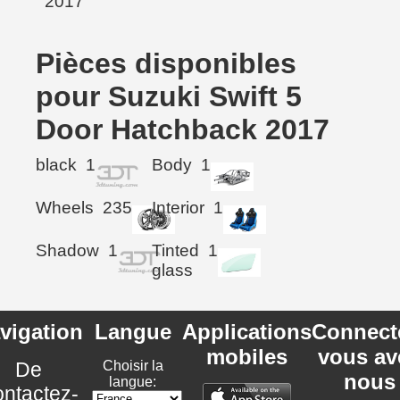
Pièces disponibles
pour Suzuki Swift 5
Door Hatchback 2017
black
1
Body
1
Wheels
235
Interior
1
Shadow
1
Tinted
1
glass
vigation
Langue
Applications
Connect
mobiles
vous av
De
Choisir la
nous
langue:
ntactez-