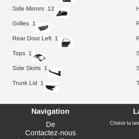
Side Mirrors
12
Grilles
1
Rear Door Left
1
Tops
1
Side Skirts
1
S
Trunk Lid
1
T
Navigation
L
De
Choisir la la
Contactez-nous