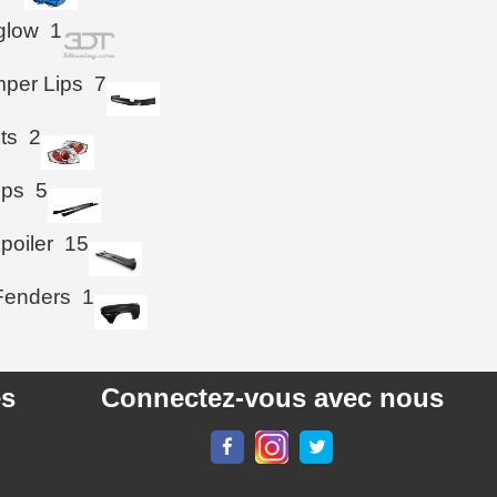
glow
1
per Lips
7
hts
2
ips
5
poiler
15
Fenders
1
es
Connectez-vous avec nous