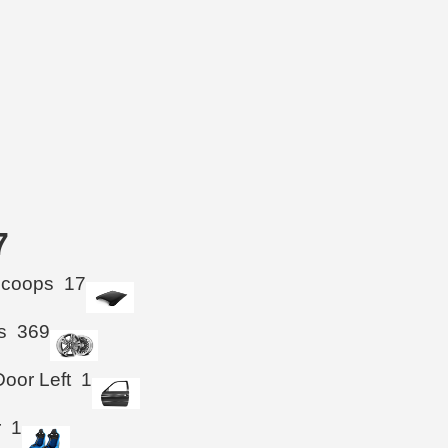
7
Scoops
17
s
369
Door Left
1
r
1