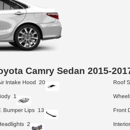
Toyota Camry Sedan 2015-201
Air Intake Hood
20
Roof 
Body
1
Wheel
F. Bumper Lips
13
Front 
Headlights
2
Interio