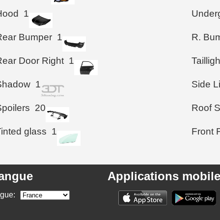
Hood
1
Under
Rear Bumper
1
R. Bum
Rear Door Right
1
Taillig
Shadow
1
Side L
poilers
20
Roof S
inted glass
1
Front 
angue
Applications mobil
ngue: