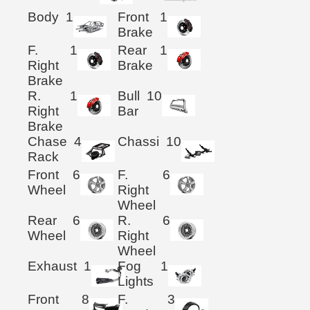
Body
1
Front
1
Brake
F.
1
Rear
1
Right
Brake
Brake
R.
1
Bull
10
Right
Bar
Brake
Chase
4
Chassi
10
Rack
Front
6
F.
6
Wheel
Right
Wheel
Rear
6
R.
6
Wheel
Right
Wheel
Exhaust
1
Fog
1
Lights
Front
8
F.
3