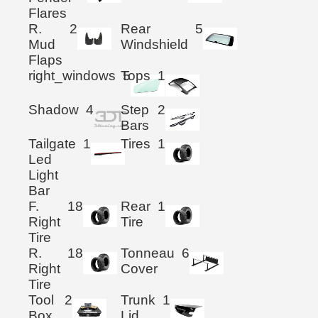
Flares
R.
2
Rear
5
Mud
Windshield
Flaps
right_windows
Tops
5
1
Shadow
4
Step
2
Bars
Tailgate
1
Tires
1
Led
Light
Bar
F.
18
Rear
1
Right
Tire
Tire
R.
18
Tonneau
6
Right
Cover
Tire
Tool
2
Trunk
1
Box
Lid