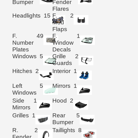
Bumper
Fender
Flares
Headlights
15
F.
2
Mud
Flaps
F.
49
F.
1
Number
Window
Plates
Decals
Windows
5
Grille
2
Guards
Hitches
2
Interior
1
Left
5
Mirrors
1
Windows
Side
1
Hood
2
Mirrors
Grilles
1
Rear
5
Bumper
R.
2
Taillights
8
Fender