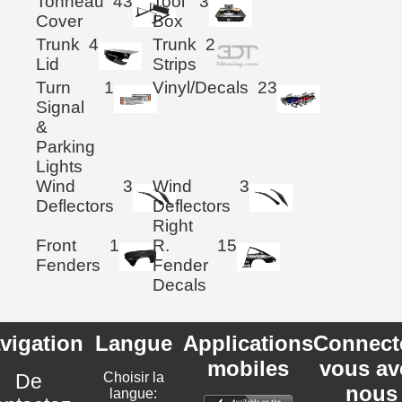
Tonneau
43
Tool
3
Cover
Box
Trunk
4
Trunk
2
Lid
Strips
Turn
1
Vinyl/Decals
23
Signal
&
Parking
Lights
Wind
3
Wind
3
Deflectors
Deflectors
Right
Front
1
R.
15
Fenders
Fender
Decals
vigation
Langue
Applications
Connect
mobiles
vous av
De
Choisir la
nous
langue: