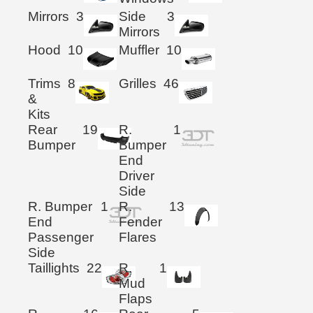
Mirrors
3
Side
3
Mirrors
Hood
10
Muffler
10
Trims
8
Grilles
46
&
Kits
Rear
19
R.
1
Bumper
Bumper
End
Driver
Side
R. Bumper
1
R.
13
End
Fender
Passenger
Flares
Side
Taillights
22
R.
1
Mud
Flaps