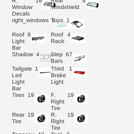
R.
16
Rear
5
Window
Windshield
Decals
right_windows
Tops
5
1
Roof
8
Roof
4
Light
Rack
Bar
Shadow
4
Step
67
Bars
Tailgate
1
Third
1
Led
Brake
Light
Light
Bar
Tires
19
F.
19
Right
Tire
Rear
19
R.
19
Tire
Right
Tire