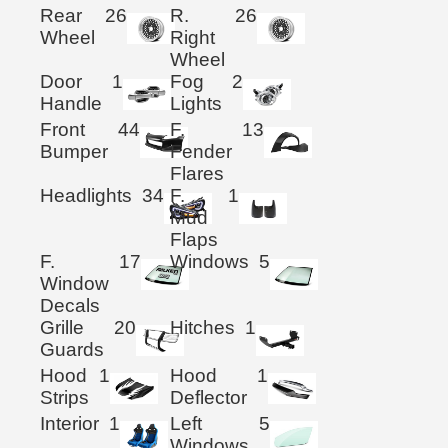
Rear
26
R.
26
Wheel
Right
Wheel
Door
1
Fog
2
Handle
Lights
Front
44
F.
13
Bumper
Fender
Flares
Headlights
34
F.
1
Mud
Flaps
F.
17
Windows
5
Window
Decals
Grille
20
Hitches
1
Guards
Hood
1
Hood
1
Strips
Deflector
Interior
1
Left
5
Windows