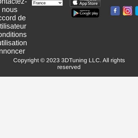
ntactez-
nous
ccord de
utilisateur
nditions
utilisation
nnoncer
Copyright © 2023 3DTuning LLC. All rights
reserved