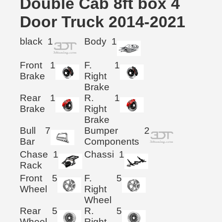
Double Cab 8ft box 4
Door Truck 2014-2021
black
1
Body
1
Front
1
F.
1
Brake
Right
Brake
Rear
1
R.
1
Brake
Right
Brake
Bull
7
Bumper
2
Bar
Components
Chase
1
Chassi
1
Rack
Front
5
F.
5
Wheel
Right
Wheel
Rear
5
R.
5
Wheel
Right