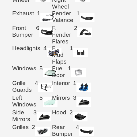
Wheel
Exhaust
1
Fender
1
Valance
Front
6
F.
2
Bumper
Fender
Flares
Headlights
4
F.
1
Mud
Flaps
Windows
5
Fuel
1
Door
Grille
4
Interior
1
Guards
Left
5
Mirrors
3
Windows
Side
3
Hood
2
Mirrors
Grilles
2
Rear
4
Bumper