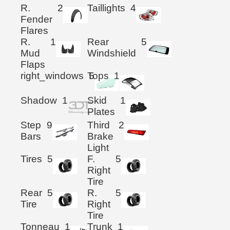
R.
2
Taillights
4
Fender
Flares
R.
1
Rear
5
Mud
Windshield
Flaps
right_windows
Tops
5
1
Shadow
1
Skid
1
Plates
Step
9
Third
2
Bars
Brake
Light
Tires
5
F.
5
Right
Tire
Rear
5
R.
5
Tire
Right
Tire
Tonneau
1
Trunk
1