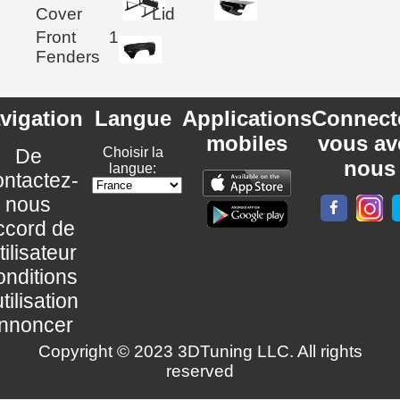
Cover
Lid
Front
1
Fenders
vigation
Langue
Applications
Connect
mobiles
vous av
De
Choisir la
nous
langue:
ntactez-
nous
ccord de
utilisateur
nditions
utilisation
nnoncer
Copyright © 2023 3DTuning LLC. All rights
reserved