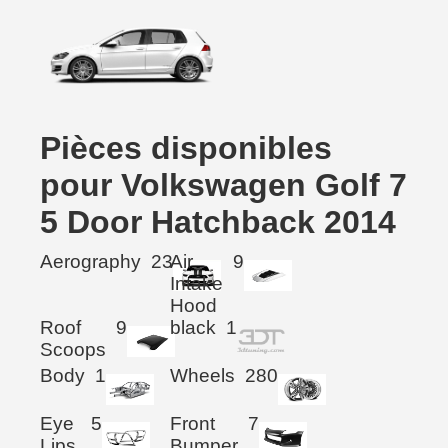
Pièces disponibles
pour Volkswagen Golf 7
5 Door Hatchback 2014
Aerography
23
Air
9
Intake
Hood
Roof
9
black
1
Scoops
Body
1
Wheels
280
Eye
5
Front
7
Lips
Bumper