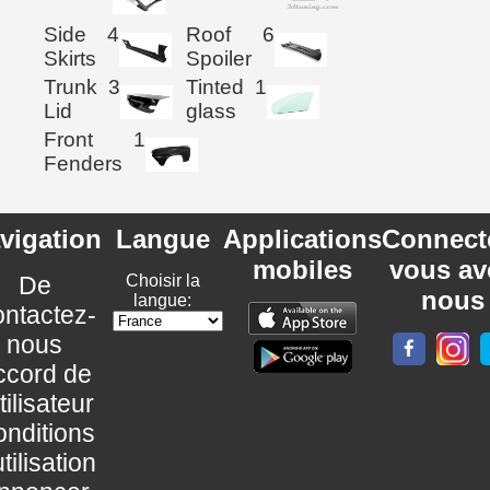
Side
4
Roof
6
Skirts
Spoiler
Trunk
3
Tinted
1
Lid
glass
Front
1
Fenders
vigation
Langue
Applications
Connect
mobiles
vous av
De
Choisir la
nous
langue:
ntactez-
nous
ccord de
utilisateur
nditions
utilisation