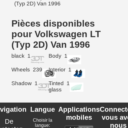
Pièces disponibles
pour Volkswagen LT
(Typ 2D) Van 1996
black
1
Body
1
Wheels
239
Interior
1
Shadow
1
Tinted
1
glass
vigation
Langue
Applications
Connect
mobiles
vous av
De
Choisir la
nous
langue: