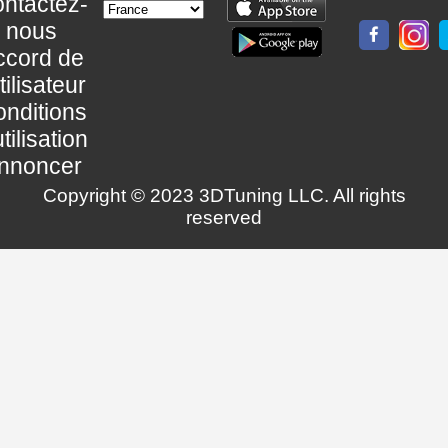
ntactez-
nous
ccord de
utilisateur
nditions
utilisation
nnoncer
Copyright © 2023 3DTuning LLC. All rights
reserved