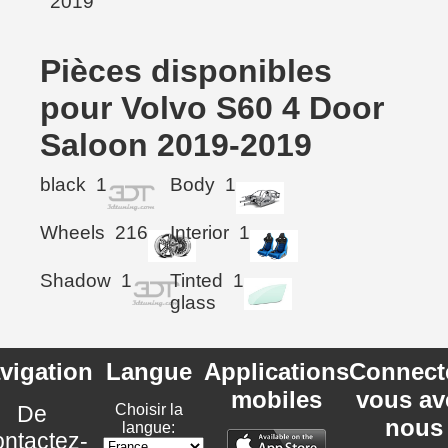
Pièces disponibles
pour Volvo S60 4 Door
Saloon 2019-2019
black
1
Body
1
Wheels
216
Interior
1
Shadow
1
Tinted
1
glass
vigation
Langue
Applications
Connect
mobiles
vous av
De
Choisir la
nous
langue:
ntactez-