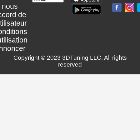
nous
ccord de
utilisateur
nditions
utilisation
nnoncer
Copyright © 2023 3DTuning LLC. All rights
reserved