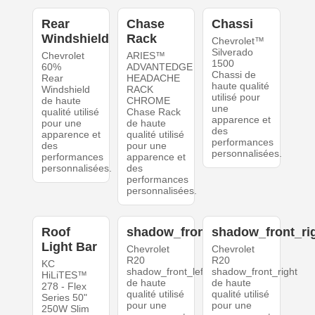
Rear
Chase
Chassi
Windshield
Rack
Chevrolet™
Silverado
Chevrolet
ARIES™
1500
60%
ADVANTEDGE
Chassi de
Rear
HEADACHE
haute qualité
Windshield
RACK
utilisé pour
de haute
CHROME
une
qualité utilisé
Chase Rack
apparence et
pour une
de haute
des
apparence et
qualité utilisé
performances
des
pour une
personnalisées.
performances
apparence et
personnalisées.
des
performances
personnalisées.
Roof
shadow_front_left
shadow_front_ri
Light Bar
Chevrolet
Chevrolet
R20
R20
KC
shadow_front_left
shadow_front_right
HiLiTES™
de haute
de haute
278 - Flex
qualité utilisé
qualité utilisé
Series 50"
pour une
pour une
250W Slim