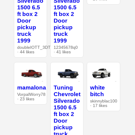
Silverado
Silverado
1500 6.5
1500 6.5
ft box 2
ft box 2
Door
Door
pickup
pickup
truck
truck
1999
1999
doubleIOTT_3DT
12345678q0
· 44 likes
· 41 likes
mamalona
Tuning
white
Chevrolet
bitch
VorpalWorry78
· 23 likes
Silverado
skinnyblac100
· 17 likes
1500 6.5
ft box 2
Door
pickup
truck