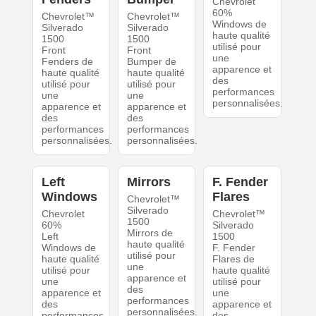
Chevrolet
60%
Chevrolet™
Chevrolet™
Windows de
Silverado
Silverado
haute qualité
1500
1500
utilisé pour
Front
Front
une
Fenders de
Bumper de
apparence et
haute qualité
haute qualité
des
utilisé pour
utilisé pour
performances
une
une
personnalisées.
apparence et
apparence et
des
des
performances
performances
personnalisées.
personnalisées.
Left
Mirrors
F. Fender
Windows
Flares
Chevrolet™
Silverado
Chevrolet
Chevrolet™
1500
60%
Silverado
Mirrors de
Left
1500
haute qualité
Windows de
F. Fender
utilisé pour
haute qualité
Flares de
une
utilisé pour
haute qualité
apparence et
une
utilisé pour
des
apparence et
une
performances
des
apparence et
personnalisées.
performances
des