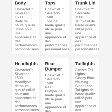
Body
Tops
Trunk Lid
Chevrolet™
Chevrolet™
Chevrolet™
Silverado
Silverado
Silverado
1500
1500
1500
Body de
Tops de
Trunk Lid de
haute qualité
haute qualité
haute qualité
utilisé pour
utilisé pour
utilisé pour
une
une
une
apparence et
apparence et
apparence et
des
des
des
performances
performances
performances
personnalisées.
personnalisées.
personnalisées.
Headlights
Rear
Taillights
Bumper
Chevrolet™
Altezza Tail
Silverado
Lights;
Chevrolet™
1500
Glossy Black
Silverado
Headlights
Housing;
1500
de haute
Clear Lens
Rear
qualité utilisé
Taillights de
Bumper de
pour une
haute qualité
haute qualité
apparence et
utilisé pour
utilisé pour
des
une
une
performances
apparence et
apparence et
personnalisées.
des
des