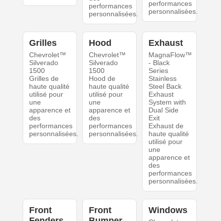
performances
performances
personnalisées.
personnalisées.
Grilles
Hood
Exhaust
Chevrolet™
Chevrolet™
MagnaFlow™
Silverado
Silverado
- Black
1500
1500
Series
Grilles de
Hood de
Stainless
haute qualité
haute qualité
Steel Back
utilisé pour
utilisé pour
Exhaust
une
une
System with
apparence et
apparence et
Dual Side
des
des
Exit
performances
performances
Exhaust de
personnalisées.
personnalisées.
haute qualité
utilisé pour
une
apparence et
des
performances
personnalisées.
Front
Front
Windows
Fenders
Bumper