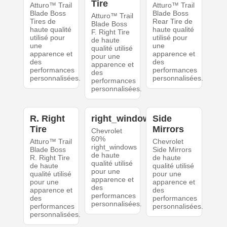
Tire
Atturo™ Trail
Atturo™ Trail
Blade Boss
Blade Boss
Atturo™ Trail
Tires de
Rear Tire de
Blade Boss
haute qualité
haute qualité
F. Right Tire
utilisé pour
utilisé pour
de haute
une
une
qualité utilisé
apparence et
apparence et
pour une
des
des
apparence et
performances
performances
des
personnalisées.
personnalisées.
performances
personnalisées.
R. Right
right_windows
Side
Tire
Mirrors
Chevrolet
60%
Atturo™ Trail
Chevrolet
right_windows
Blade Boss
Side Mirrors
de haute
R. Right Tire
de haute
qualité utilisé
de haute
qualité utilisé
pour une
qualité utilisé
pour une
apparence et
pour une
apparence et
des
apparence et
des
performances
des
performances
personnalisées.
performances
personnalisées.
personnalisées.