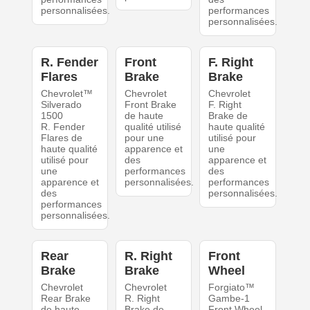
personnalisées.
performances
personnalisées.
R. Fender
Front
F. Right
Flares
Brake
Brake
Chevrolet™
Chevrolet
Chevrolet
Silverado
Front Brake
F. Right
1500
de haute
Brake de
R. Fender
qualité utilisé
haute qualité
Flares de
pour une
utilisé pour
haute qualité
apparence et
une
utilisé pour
des
apparence et
une
performances
des
apparence et
personnalisées.
performances
des
personnalisées.
performances
personnalisées.
Rear
R. Right
Front
Brake
Brake
Wheel
Chevrolet
Chevrolet
Forgiato™
Rear Brake
R. Right
Gambe-1
de haute
Brake de
Front Wheel