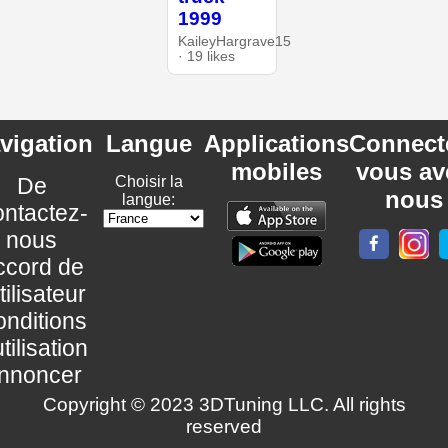
1999
KaileyHargrave15
· 19 likes
vigation
Langue
Applications
Connect
mobiles
vous av
De
Choisir la
nous
langue:
ntactez-
nous
ccord de
utilisateur
nditions
utilisation
nnoncer
Copyright © 2023 3DTuning LLC. All rights
reserved