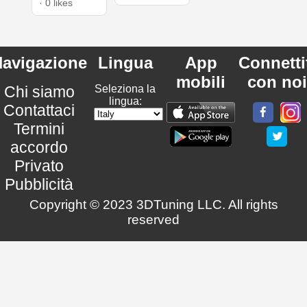
· 0 likes
avigazione
Lingua
App
Connetti
mobili
con noi
Chi siamo
Seleziona la
lingua:
Contattaci
Termini
accordo
Privato
Pubblicità
Copyright © 2023 3DTuning LLC. All rights
reserved