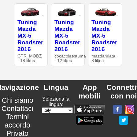
Tuning
Tuning
Tuning
Mazda
Mazda
Mazda
MX-5
MX-5
MX-5
Roadster
Roadster
Roadster
2016
2016
2016
GTR_MODZ
cocacolaestuma
mazdamiata ·
· 18 likes
· 12 likes
8 likes
avigazione
Lingua
App
Connetti
mobili
con noi
Chi siamo
Seleziona la
lingua:
Contattaci
Termini
accordo
Privato