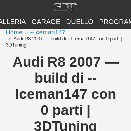
ALLERIA
GARAGE
DUELLO
PROGRA
Home
--Iceman147
Audi R8 2007 — build di --Iceman147 con 0 parti |
3DTuning
Audi R8 2007 —
build di --
Iceman147 con
0 parti |
3DTuning