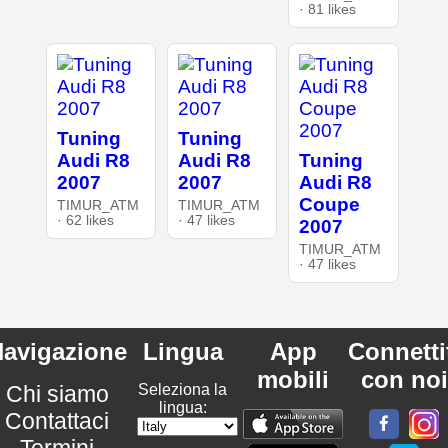
· 81 likes
Tuning
Tuning
Audi R8
Audi R8
Tuning
2007
2007
Audi R8
Coupe
TIMUR_ATM
TIMUR_ATM
· 62 likes
· 47 likes
2007
TIMUR_ATM
· 47 likes
avigazione
Lingua
App
Connetti
mobili
con noi
Chi siamo
Seleziona la
lingua:
Contattaci