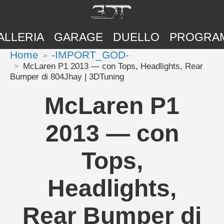
ALLERIA
GARAGE
DUELLO
PROGRA
Home
-IMPORT_GOD-
McLaren P1 2013 — con Tops, Headlights, Rear
Bumper di 804Jhay | 3DTuning
McLaren P1
2013 — con
Tops,
Headlights,
Rear Bumper di