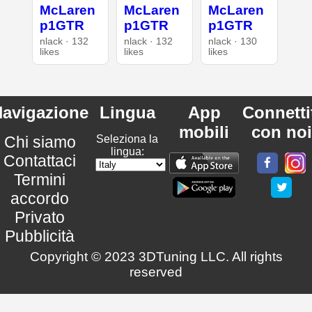
McLaren
McLaren
McLaren
p1GTR
p1GTR
p1GTR
nlack · 132
nlack · 132
nlack · 130
likes
likes
likes
avigazione
Lingua
App
Connetti
mobili
con noi
Chi siamo
Seleziona la
lingua:
Contattaci
Termini
accordo
Privato
Pubblicità
Copyright © 2023 3DTuning LLC. All rights
reserved