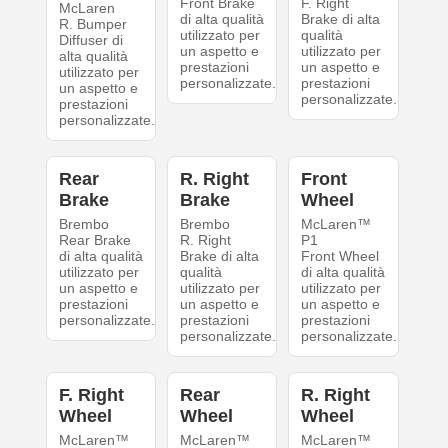
Front Brake
F. Right
McLaren
di alta qualità
Brake di alta
R. Bumper
utilizzato per
qualità
Diffuser di
un aspetto e
utilizzato per
alta qualità
prestazioni
un aspetto e
utilizzato per
personalizzate.
prestazioni
un aspetto e
personalizzate.
prestazioni
personalizzate.
Rear
R. Right
Front
Brake
Brake
Wheel
Brembo
Brembo
McLaren™
Rear Brake
R. Right
P1
di alta qualità
Brake di alta
Front Wheel
utilizzato per
qualità
di alta qualità
un aspetto e
utilizzato per
utilizzato per
prestazioni
un aspetto e
un aspetto e
personalizzate.
prestazioni
prestazioni
personalizzate.
personalizzate.
F. Right
Rear
R. Right
Wheel
Wheel
Wheel
McLaren™
McLaren™
McLaren™