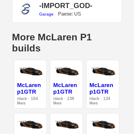
-IMPORT_GOD-
Paese: US
Garage
More McLaren P1
builds
McLaren
McLaren
McLaren
p1GTR
p1GTR
p1GTR
nlack · 154
nlack · 138
nlack · 134
likes
likes
likes