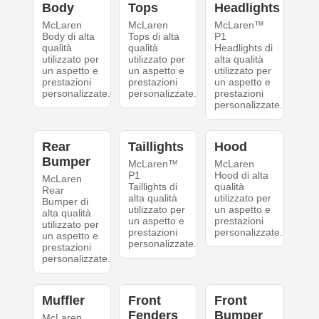
Body
Tops
Headlights
McLaren
McLaren
McLaren™
Body di alta
Tops di alta
P1
qualità
qualità
Headlights di
utilizzato per
utilizzato per
alta qualità
un aspetto e
un aspetto e
utilizzato per
prestazioni
prestazioni
un aspetto e
personalizzate.
personalizzate.
prestazioni
personalizzate.
Rear
Taillights
Hood
Bumper
McLaren™
McLaren
P1
Hood di alta
McLaren
Taillights di
qualità
Rear
alta qualità
utilizzato per
Bumper di
utilizzato per
un aspetto e
alta qualità
un aspetto e
prestazioni
utilizzato per
prestazioni
personalizzate.
un aspetto e
personalizzate.
prestazioni
personalizzate.
Muffler
Front
Front
Fenders
Bumper
McLaren