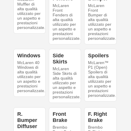
Muffler di
McLaren
McLaren
alta qualità
Front
Front
utilizzato per
Fenders di
Bumper di
un aspetto e
alta qualità
alta qualità
prestazioni
utilizzato per
utilizzato per
personalizzate.
un aspetto e
un aspetto e
prestazioni
prestazioni
personalizzate.
personalizzate.
Windows
Side
Spoilers
Skirts
McLaren 40
McLaren™
Windows di
P1 (Open)
McLaren
alta qualità
Spoilers di
Side Skirts di
utilizzato per
alta qualità
alta qualità
un aspetto e
utilizzato per
utilizzato per
prestazioni
un aspetto e
un aspetto e
personalizzate.
prestazioni
prestazioni
personalizzate.
personalizzate.
R.
Front
F. Right
Bumper
Brake
Brake
Diffuser
Brembo
Brembo