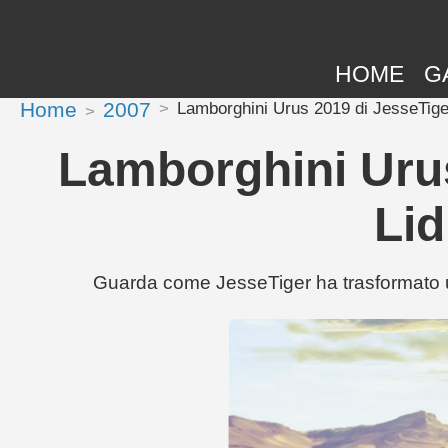
HOME
G
Home
2007
Lamborghini Urus 2019 di JesseTiger
Lamborghini Urus
Lid
Guarda come JesseTiger ha trasformato u