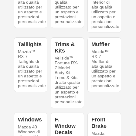
alta qualità
qualità
Interior di
utilizzato per
utilizzato per
alta qualità
un aspetto e
un aspetto e
utilizzato per
prestazioni
prestazioni
un aspetto e
personalizzate.
personalizzate.
prestazioni
personalizzate.
Taillights
Trims &
Muffler
Kits
Mazda™
Mazda™
RX-7
RX-7
Veilside™
Taillights di
Muffler di
Fortune RX-
alta qualità
alta qualità
7 Model
utilizzato per
utilizzato per
Body Kit
un aspetto e
un aspetto e
Trims & Kits
prestazioni
prestazioni
di alta qualità
personalizzate.
personalizzate.
utilizzato per
un aspetto e
prestazioni
personalizzate.
Windows
F.
Front
Window
Brake
Mazda 40
Windows di
Decals
Mazda