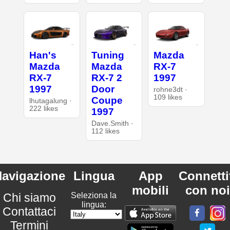
Han's
Tuning
Mazda
Mazda
Mazda
RX-7
RX-7
RX-7 2
1997
1997
Door
rohne3dt ·
109 likes
Coupe
lhutagalung ·
222 likes
1997
Dave.Smith ·
112 likes
avigazione
Lingua
App
Connetti
mobili
con noi
Chi siamo
Seleziona la
lingua:
Contattaci
Termini