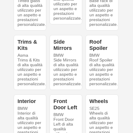
Tinted glass
Base rack di
utilizzato per
di alta qualità
alta qualità
un aspetto e
utilizzato per
utilizzato per
prestazioni
un aspetto e
un aspetto e
personalizzate.
prestazioni
prestazioni
personalizzate.
personalizzate.
Trims &
Side
Roof
Kits
Mirrors
Spoiler
Asma
BMW
BMW
Trims & Kits
Side Mirrors
Roof Spoiler
di alta qualità
di alta qualità
di alta qualità
utilizzato per
utilizzato per
utilizzato per
un aspetto e
un aspetto e
un aspetto e
prestazioni
prestazioni
prestazioni
personalizzate.
personalizzate.
personalizzate.
Interior
Front
Wheels
Door Left
BMW
SE25
Interior di
Wheels di
BMW
alta qualità
alta qualità
Front Door
utilizzato per
utilizzato per
Left di alta
un aspetto e
un aspetto e
qualità
prestazioni
prestazioni