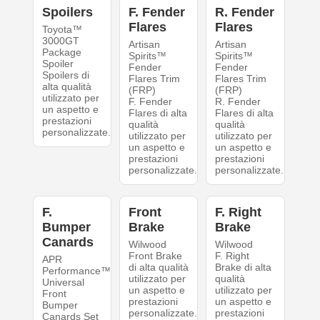
Spoilers
F. Fender
R. Fender
Flares
Flares
Toyota™
3000GT
Artisan
Artisan
Package
Spirits™
Spirits™
Spoiler
Fender
Fender
Spoilers di
Flares Trim
Flares Trim
alta qualità
(FRP)
(FRP)
utilizzato per
F. Fender
R. Fender
un aspetto e
Flares di alta
Flares di alta
prestazioni
qualità
qualità
personalizzate.
utilizzato per
utilizzato per
un aspetto e
un aspetto e
prestazioni
prestazioni
personalizzate.
personalizzate.
F.
Front
F. Right
Bumper
Brake
Brake
Canards
Wilwood
Wilwood
Front Brake
F. Right
APR
di alta qualità
Brake di alta
Performance™
utilizzato per
qualità
Universal
un aspetto e
utilizzato per
Front
prestazioni
un aspetto e
Bumper
personalizzate.
prestazioni
Canards Set