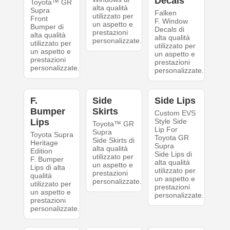
Decals
Toyota™ GR
alta qualità
Supra
Falken
utilizzato per
Front
F. Window
un aspetto e
Bumper di
Decals di
prestazioni
alta qualità
alta qualità
personalizzate.
utilizzato per
utilizzato per
un aspetto e
un aspetto e
prestazioni
prestazioni
personalizzate.
personalizzate.
F.
Side
Side Lips
Bumper
Skirts
Custom EVS
Lips
Style Side
Toyota™ GR
Lip For
Supra
Toyota Supra
Toyota GR
Side Skirts di
Heritage
Supra
alta qualità
Edition
Side Lips di
utilizzato per
F. Bumper
alta qualità
un aspetto e
Lips di alta
utilizzato per
prestazioni
qualità
un aspetto e
personalizzate.
utilizzato per
prestazioni
un aspetto e
personalizzate.
prestazioni
personalizzate.