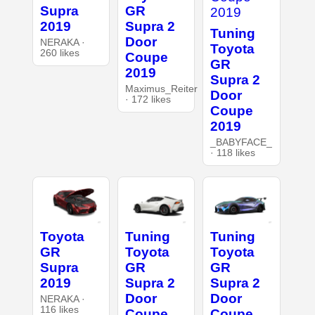
Supra
GR
2019
Supra 2
Tuning
Door
NERAKA ·
Toyota
260 likes
Coupe
GR
2019
Supra 2
Maximus_Reiter
Door
· 172 likes
Coupe
2019
_BABYFACE_
· 118 likes
Toyota
Tuning
Tuning
GR
Toyota
Toyota
Supra
GR
GR
2019
Supra 2
Supra 2
Door
Door
NERAKA ·
116 likes
Coupe
Coupe