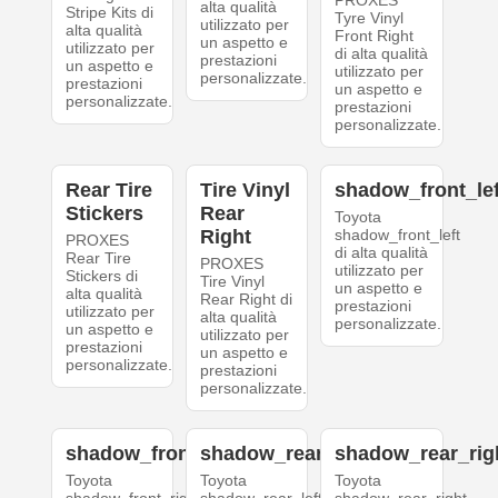
PROXES
alta qualità
Stripe Kits di
Tyre Vinyl
utilizzato per
alta qualità
Front Right
un aspetto e
utilizzato per
di alta qualità
prestazioni
un aspetto e
utilizzato per
personalizzate.
prestazioni
un aspetto e
personalizzate.
prestazioni
personalizzate.
Rear Tire
Tire Vinyl
shadow_front_lef
Stickers
Rear
Toyota
Right
shadow_front_left
PROXES
di alta qualità
Rear Tire
PROXES
utilizzato per
Stickers di
Tire Vinyl
un aspetto e
alta qualità
Rear Right di
prestazioni
utilizzato per
alta qualità
personalizzate.
un aspetto e
utilizzato per
prestazioni
un aspetto e
personalizzate.
prestazioni
personalizzate.
shadow_front_right
shadow_rear_left
shadow_rear_rig
Toyota
Toyota
Toyota