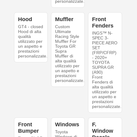
personalizzate.
Hood
Muffler
Front
Fenders
GT4 - closed
Custom
Hood di alta
Ultimate
INGS™ N-
qualità
Racing Style
SPEC 3-
utilizzato per
Muffler For
PIECE AERO
un aspetto e
Toyota GR
SET
prestazioni
Supra
(FRP/CFRP)
personalizzate.
Muffler di
- 2020+
alta qualità
TOYOTA
utilizzato per
SUPRA GR
un aspetto e
(A90)
prestazioni
Front
personalizzate.
Fenders di
alta qualità
utilizzato per
un aspetto e
prestazioni
personalizzate.
Front
Windows
F.
Bumper
Window
Toyota
Windows di