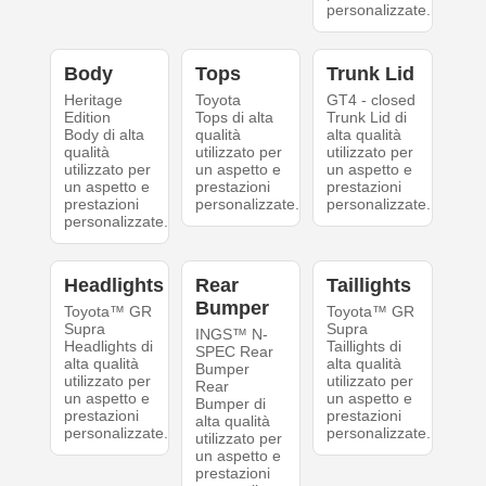
personalizzate.
Body
Tops
Trunk Lid
Heritage
Toyota
GT4 - closed
Edition
Tops di alta
Trunk Lid di
Body di alta
qualità
alta qualità
qualità
utilizzato per
utilizzato per
utilizzato per
un aspetto e
un aspetto e
un aspetto e
prestazioni
prestazioni
prestazioni
personalizzate.
personalizzate.
personalizzate.
Headlights
Rear
Taillights
Bumper
Toyota™ GR
Toyota™ GR
Supra
Supra
INGS™ N-
Headlights di
Taillights di
SPEC Rear
alta qualità
alta qualità
Bumper
utilizzato per
utilizzato per
Rear
un aspetto e
un aspetto e
Bumper di
prestazioni
prestazioni
alta qualità
personalizzate.
personalizzate.
utilizzato per
un aspetto e
prestazioni