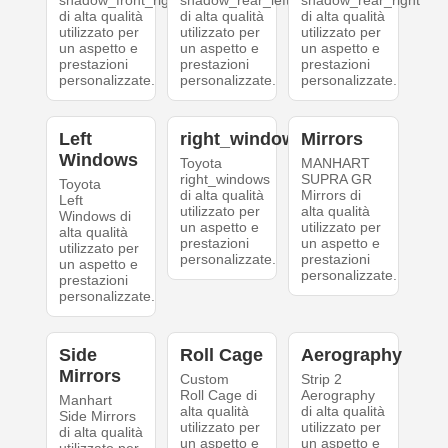
shadow_front_right
shadow_rear_left
shadow_rear_right
di alta qualità
di alta qualità
di alta qualità
utilizzato per
utilizzato per
utilizzato per
un aspetto e
un aspetto e
un aspetto e
prestazioni
prestazioni
prestazioni
personalizzate.
personalizzate.
personalizzate.
Left
right_windows
Mirrors
Windows
Toyota
MANHART
right_windows
SUPRA GR
Toyota
di alta qualità
Mirrors di
Left
utilizzato per
alta qualità
Windows di
un aspetto e
utilizzato per
alta qualità
prestazioni
un aspetto e
utilizzato per
personalizzate.
prestazioni
un aspetto e
personalizzate.
prestazioni
personalizzate.
Side
Roll Cage
Aerography
Mirrors
Custom
Strip 2
Roll Cage di
Aerography
Manhart
alta qualità
di alta qualità
Side Mirrors
utilizzato per
utilizzato per
di alta qualità
un aspetto e
un aspetto e