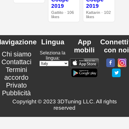
2019
2019
Gattito · 106
Kattarin · 102
likes
likes
avigazione
Lingua
App
Connetti
mobili
con noi
Chi siamo
Seleziona la
lingua:
Contattaci
Termini
accordo
Privato
Pubblicità
Copyright © 2023 3DTuning LLC. All rights
reserved