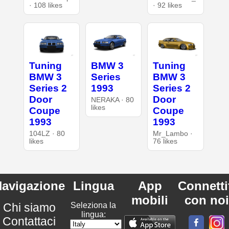
· 108 likes
· 92 likes
Tuning
BMW 3
Tuning
BMW 3
Series
BMW 3
Series 2
1993
Series 2
Door
Door
NERAKA · 80
likes
Coupe
Coupe
1993
1993
104LZ · 80
Mr_Lambo ·
likes
76 likes
avigazione
Lingua
App
Connetti
mobili
con noi
Chi siamo
Seleziona la
lingua:
Contattaci