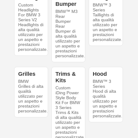
Bumper
Custom
BMW™ 3
Headlights
Series
BMW™ M3
For BMW 3
Taillights di
Rear
Series V2
alta qualità
Bumper
Headlights di
utilizzato per
Rear
alta qualità
un aspetto e
Bumper di
utilizzato per
prestazioni
alta qualità
un aspetto e
personalizzate.
utilizzato per
prestazioni
un aspetto e
personalizzate.
prestazioni
personalizzate.
Grilles
Trims &
Hood
Kits
BMW
BMW™ 3
Grilles di alta
Series
Custom
qualità
Hood di alta
iDing Power
utilizzato per
qualità
Style Body
un aspetto e
utilizzato per
Kit For BMW
prestazioni
un aspetto e
3 Series
personalizzate.
prestazioni
Trims & Kits
personalizzate.
di alta qualità
utilizzato per
un aspetto e
prestazioni
personalizzate.