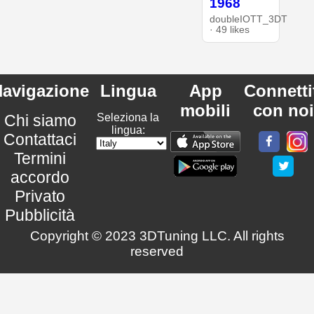
1968
doubleIOTT_3DT
· 49 likes
avigazione
Lingua
App
Connetti
mobili
con noi
Chi siamo
Seleziona la
lingua:
Contattaci
Termini
accordo
Privato
Pubblicità
Copyright © 2023 3DTuning LLC. All rights
reserved