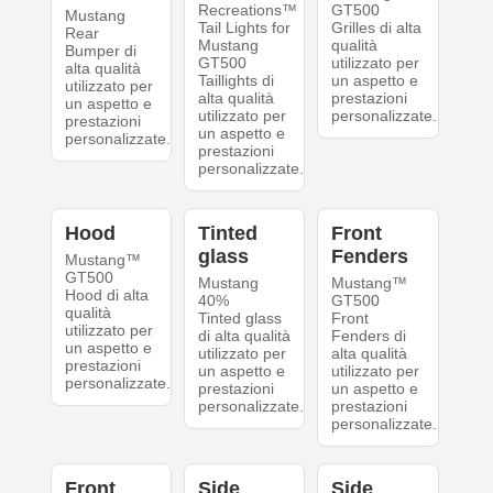
Recreations™
GT500
Mustang
Tail Lights for
Grilles di alta
Rear
Mustang
qualità
Bumper di
GT500
utilizzato per
alta qualità
Taillights di
un aspetto e
utilizzato per
alta qualità
prestazioni
un aspetto e
utilizzato per
personalizzate.
prestazioni
un aspetto e
personalizzate.
prestazioni
personalizzate.
Hood
Tinted
Front
glass
Fenders
Mustang™
GT500
Mustang
Mustang™
Hood di alta
40%
GT500
qualità
Tinted glass
Front
utilizzato per
di alta qualità
Fenders di
un aspetto e
utilizzato per
alta qualità
prestazioni
un aspetto e
utilizzato per
personalizzate.
prestazioni
un aspetto e
personalizzate.
prestazioni
personalizzate.
Front
Side
Side