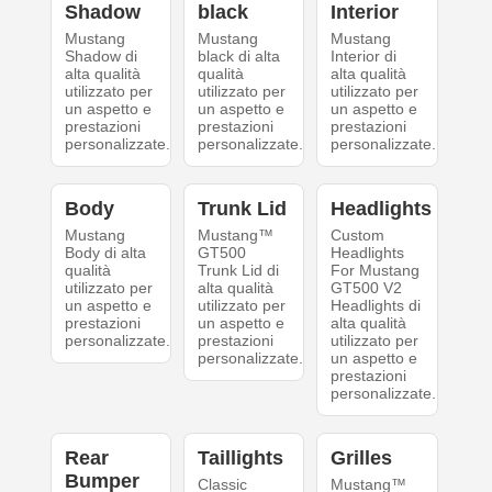
Shadow
black
Interior
Mustang
Mustang
Mustang
Shadow di
black di alta
Interior di
alta qualità
qualità
alta qualità
utilizzato per
utilizzato per
utilizzato per
un aspetto e
un aspetto e
un aspetto e
prestazioni
prestazioni
prestazioni
personalizzate.
personalizzate.
personalizzate.
Body
Trunk Lid
Headlights
Mustang
Mustang™
Custom
Body di alta
GT500
Headlights
qualità
Trunk Lid di
For Mustang
utilizzato per
alta qualità
GT500 V2
un aspetto e
utilizzato per
Headlights di
prestazioni
un aspetto e
alta qualità
personalizzate.
prestazioni
utilizzato per
personalizzate.
un aspetto e
prestazioni
personalizzate.
Rear
Taillights
Grilles
Bumper
Classic
Mustang™