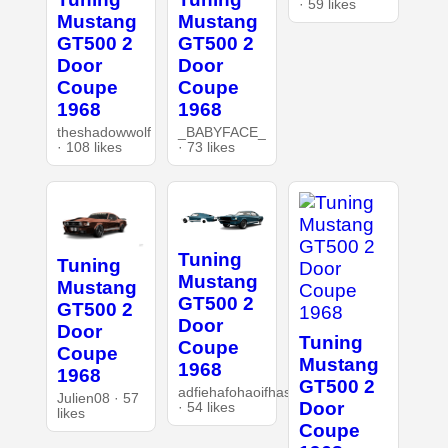
· 59 likes
Mustang
Mustang
GT500 2
GT500 2
Door
Door
Coupe
Coupe
1968
1968
theshadowwolf
_BABYFACE_
· 108 likes
· 73 likes
Tuning
Tuning
Mustang
Mustang
GT500 2
GT500 2
Door
Door
Tuning
Coupe
Coupe
Mustang
1968
1968
GT500 2
adfiehafohaoifhasd
Julien08 · 57
Door
· 54 likes
likes
Coupe