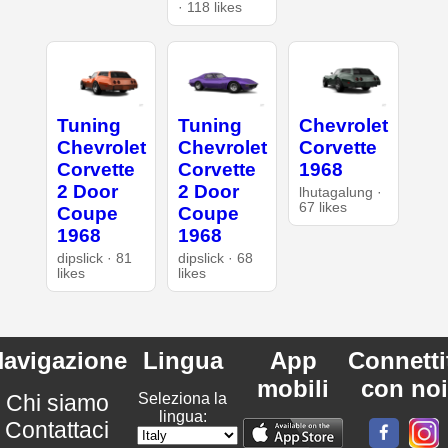
· 118 likes
Tuning
Tuning
Chevrolet
Chevrolet
Chevrolet
Corvette
Corvette
Corvette
1968
2 Door
2 Door
lhutagalung ·
67 likes
Coupe
Coupe
1968
1968
dipslick · 81
dipslick · 68
likes
likes
avigazione
Lingua
App
Connetti
mobili
con noi
Chi siamo
Seleziona la
lingua:
Contattaci