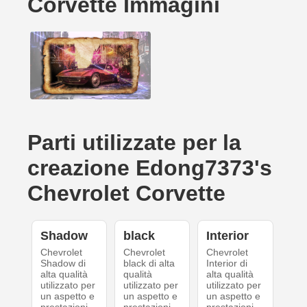
Corvette Immagini
Parti utilizzate per la
creazione Edong7373's
Chevrolet Corvette
Shadow
black
Interior
Chevrolet
Chevrolet
Chevrolet
Shadow di
black di alta
Interior di
alta qualità
qualità
alta qualità
utilizzato per
utilizzato per
utilizzato per
un aspetto e
un aspetto e
un aspetto e