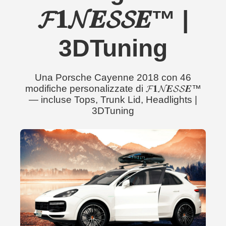
𝓕𝟏𝓝𝑬𝓢𝓢𝑬™ |
3DTuning
Una Porsche Cayenne 2018 con 46
modifiche personalizzate di 𝓕𝟏𝓝𝑬𝓢𝓢𝑬™
— incluse Tops, Trunk Lid, Headlights |
3DTuning