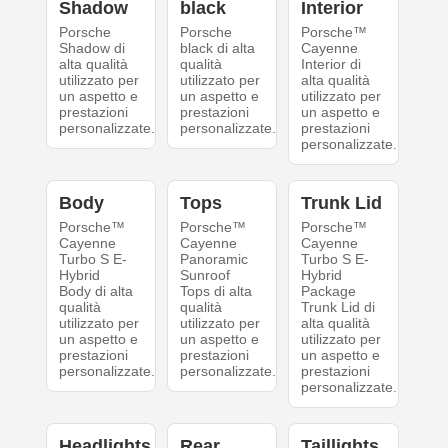
Shadow
black
Interior
Porsche
Porsche
Porsche™
Shadow di
black di alta
Cayenne
alta qualità
qualità
Interior di
utilizzato per
utilizzato per
alta qualità
un aspetto e
un aspetto e
utilizzato per
prestazioni
prestazioni
un aspetto e
personalizzate.
personalizzate.
prestazioni
personalizzate.
Body
Tops
Trunk Lid
Porsche™
Porsche™
Porsche™
Cayenne
Cayenne
Cayenne
Turbo S E-
Panoramic
Turbo S E-
Hybrid
Sunroof
Hybrid
Body di alta
Tops di alta
Package
qualità
qualità
Trunk Lid di
utilizzato per
utilizzato per
alta qualità
un aspetto e
un aspetto e
utilizzato per
prestazioni
prestazioni
un aspetto e
personalizzate.
personalizzate.
prestazioni
personalizzate.
Headlights
Rear
Taillights