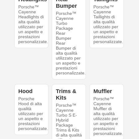
Bumper
Porsche™
Porsche™
Cayenne
Cayenne
Porsche™
Headlights di
Taillights di
Cayenne
alta qualità
alta qualità
Turbo
utilizzato per
utilizzato per
Package
un aspetto e
un aspetto e
Rear
prestazioni
prestazioni
Bumper
personalizzate.
personalizzate.
Rear
Bumper di
alta qualità
utilizzato per
un aspetto e
prestazioni
personalizzate.
Hood
Trims &
Muffler
Kits
Porsche
Porsche™
Hood di alta
Cayenne
Porsche™
qualità
Muffler di
Cayenne
utilizzato per
alta qualità
Turbo S E-
un aspetto e
utilizzato per
Hybrid
prestazioni
un aspetto e
Package
personalizzate.
prestazioni
Trims & Kits
personalizzate.
di alta qualità