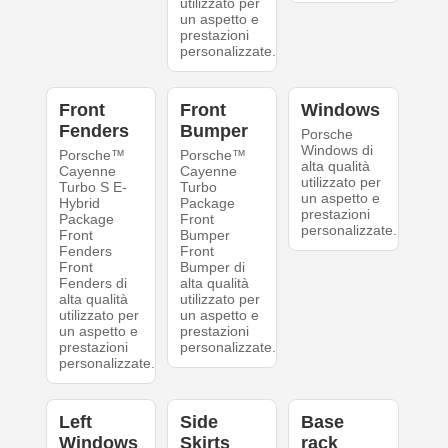
utilizzato per
un aspetto e
prestazioni
personalizzate.
Front
Front
Windows
Fenders
Bumper
Porsche
Windows di
Porsche™
Porsche™
alta qualità
Cayenne
Cayenne
utilizzato per
Turbo S E-
Turbo
un aspetto e
Hybrid
Package
prestazioni
Package
Front
personalizzate.
Front
Bumper
Fenders
Front
Front
Bumper di
Fenders di
alta qualità
alta qualità
utilizzato per
utilizzato per
un aspetto e
un aspetto e
prestazioni
prestazioni
personalizzate.
personalizzate.
Left
Side
Base
Windows
Skirts
rack