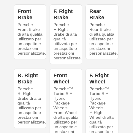
Front
F. Right
Rear
Brake
Brake
Brake
Porsche
Porsche
Porsche
Front Brake
F. Right
Rear Brake
di alta qualità
Brake di alta
di alta qualità
utilizzato per
qualità
utilizzato per
un aspetto e
utilizzato per
un aspetto e
prestazioni
un aspetto e
prestazioni
personalizzate.
prestazioni
personalizzate.
personalizzate.
R. Right
Front
F. Right
Brake
Wheel
Wheel
Porsche
Porsche™
Porsche™
R. Right
Turbo S E-
Turbo S E-
Brake di alta
Hybrid
Hybrid
qualità
Package
Package
utilizzato per
Wheels
Wheels
un aspetto e
Front Wheel
F. Right
prestazioni
di alta qualità
Wheel di alta
personalizzate.
utilizzato per
qualità
un aspetto e
utilizzato per
prestazioni
un aspetto e