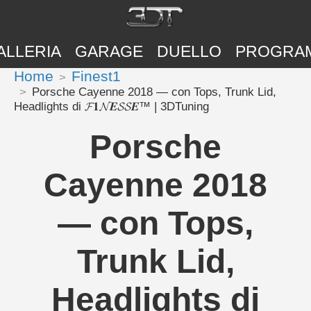
ALLERIA
GARAGE
DUELLO
PROGRA
Home
Finest1
Porsche Cayenne 2018 — con Tops, Trunk Lid,
Headlights di 𝓕𝟏𝓝𝑬𝓢𝓢𝑬™ | 3DTuning
Porsche
Cayenne 2018
— con Tops,
Trunk Lid,
Headlights di