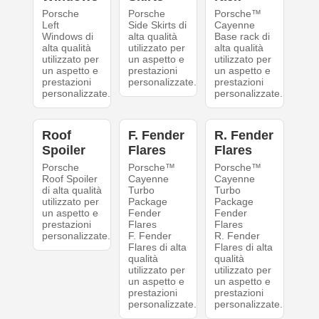
Porsche
Porsche
Porsche™
Left
Side Skirts di
Cayenne
Windows di
alta qualità
Base rack di
alta qualità
utilizzato per
alta qualità
utilizzato per
un aspetto e
utilizzato per
un aspetto e
prestazioni
un aspetto e
prestazioni
personalizzate.
prestazioni
personalizzate.
personalizzate.
Roof
F. Fender
R. Fender
Spoiler
Flares
Flares
Porsche
Porsche™
Porsche™
Roof Spoiler
Cayenne
Cayenne
di alta qualità
Turbo
Turbo
utilizzato per
Package
Package
un aspetto e
Fender
Fender
prestazioni
Flares
Flares
personalizzate.
F. Fender
R. Fender
Flares di alta
Flares di alta
qualità
qualità
utilizzato per
utilizzato per
un aspetto e
un aspetto e
prestazioni
prestazioni
personalizzate.
personalizzate.