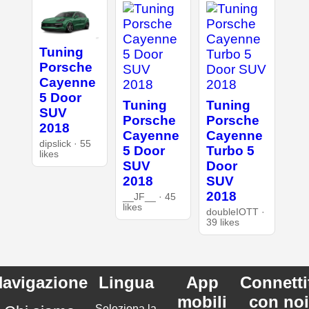
Tuning
Porsche
Cayenne
5 Door
Tuning
Tuning
SUV
Porsche
Porsche
2018
Cayenne
Cayenne
dipslick · 55
5 Door
Turbo 5
likes
SUV
Door
2018
SUV
2018
__JF__ · 45
likes
doubleIOTT ·
39 likes
avigazione
Lingua
App
Connetti
mobili
con noi
Seleziona la