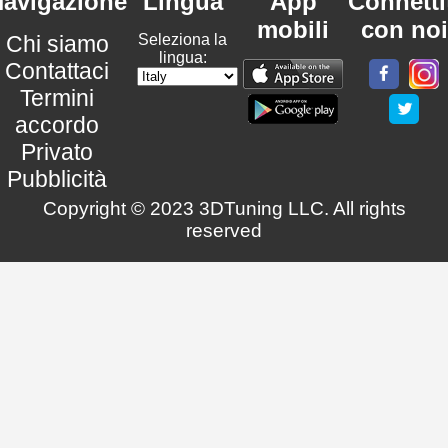
avigazione
Lingua
App
Connetti
mobili
con noi
Chi siamo
Seleziona la
lingua:
Contattaci
Termini
accordo
Privato
Pubblicità
Copyright © 2023 3DTuning LLC. All rights
reserved