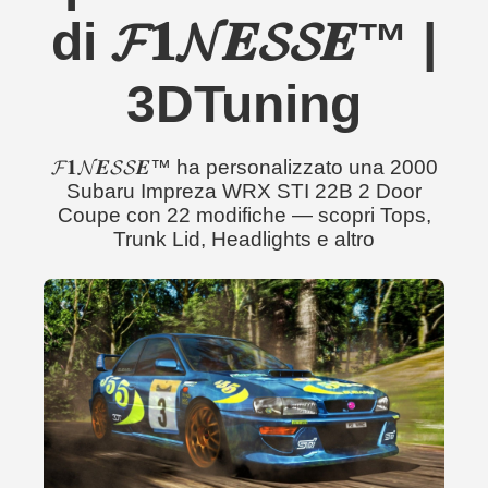
di 𝓕𝟏𝓝𝑬𝓢𝓢𝑬™ |
3DTuning
𝓕𝟏𝓝𝑬𝓢𝓢𝑬™ ha personalizzato una 2000
Subaru Impreza WRX STI 22B 2 Door
Coupe con 22 modifiche — scopri Tops,
Trunk Lid, Headlights e altro