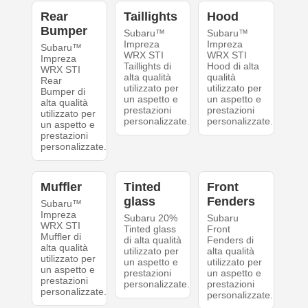
Rear
Taillights
Hood
Bumper
Subaru™
Subaru™
Impreza
Impreza
Subaru™
WRX STI
WRX STI
Impreza
Taillights di
Hood di alta
WRX STI
alta qualità
qualità
Rear
utilizzato per
utilizzato per
Bumper di
un aspetto e
un aspetto e
alta qualità
prestazioni
prestazioni
utilizzato per
personalizzate.
personalizzate.
un aspetto e
prestazioni
personalizzate.
Muffler
Tinted
Front
glass
Fenders
Subaru™
Impreza
Subaru 20%
Subaru
WRX STI
Tinted glass
Front
Muffler di
di alta qualità
Fenders di
alta qualità
utilizzato per
alta qualità
utilizzato per
un aspetto e
utilizzato per
un aspetto e
prestazioni
un aspetto e
prestazioni
personalizzate.
prestazioni
personalizzate.
personalizzate.