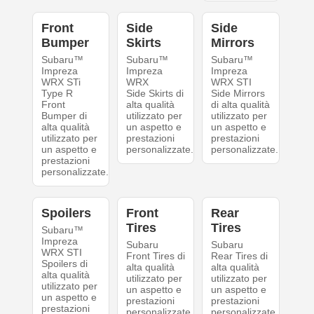
Front
Side
Side
Bumper
Skirts
Mirrors
Subaru™
Subaru™
Subaru™
Impreza
Impreza
Impreza
WRX STi
WRX
WRX STI
Type R
Side Skirts di
Side Mirrors
Front
alta qualità
di alta qualità
Bumper di
utilizzato per
utilizzato per
alta qualità
un aspetto e
un aspetto e
utilizzato per
prestazioni
prestazioni
un aspetto e
personalizzate.
personalizzate.
prestazioni
personalizzate.
Spoilers
Front
Rear
Tires
Tires
Subaru™
Impreza
Subaru
Subaru
WRX STI
Front Tires di
Rear Tires di
Spoilers di
alta qualità
alta qualità
alta qualità
utilizzato per
utilizzato per
utilizzato per
un aspetto e
un aspetto e
un aspetto e
prestazioni
prestazioni
prestazioni
personalizzate.
personalizzate.