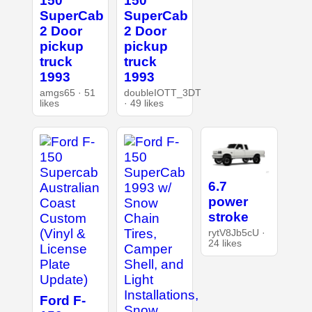
150
150
SuperCab
SuperCab
2 Door
2 Door
pickup
pickup
truck
truck
1993
1993
amgs65 · 51
doubleIOTT_3DT
likes
· 49 likes
6.7
power
stroke
rytV8Jb5cU ·
24 likes
Ford F-