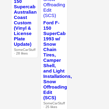
150
Supercab
Australian
Coast
Custom
Ford F-
(Vinyl &
150
License
SuperCab
Plate
1993 w/
Update)
Snow
Chain
SomeCarStuff
· 28 likes
Tires,
Camper
Shell,
and Light
Installations,
Snow
Offroading
Edit
(SCS)
SomeCarStuff
· 25 likes