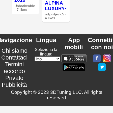
2019
ALPINA
UnbrakeabIe
LUXURY▪︎
· 7 likes
ndjordjevic5 ·
4 likes
avigazione
Lingua
App
Connetti
mobili
con noi
Chi siamo
Seleziona la
lingua:
Contattaci
Termini
accordo
Privato
Pubblicità
Copyright © 2023 3DTuning LLC. All rights
reserved